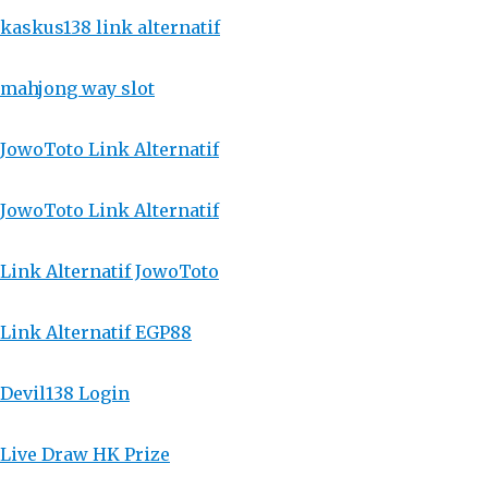
kaskus138 link alternatif
mahjong way slot
JowoToto Link Alternatif
JowoToto Link Alternatif
Link Alternatif JowoToto
Link Alternatif EGP88
Devil138 Login
Live Draw HK Prize