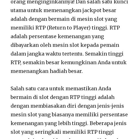
orang menginginkannya! Dan salah satu kunci
utama untuk memenangkan jackpot besar
adalah dengan bermain di mesin slot yang
memiliki RTP (Return to Player) tinggi. RTP
adalah persentase kemenangan yang
dibayarkan oleh mesin slot kepada pemain
dalam jangka waktu tertentu. Semakin tinggi
RTP, semakin besar kemungkinan Anda untuk
memenangkan hadiah besar.
Salah satu cara untuk memastikan Anda
bermain di slot dengan RTP tinggi adalah
dengan membiasakan diri dengan jenis-jenis
mesin slot yang biasanya memiliki persentase
kemenangan yang lebih tinggi. Beberapa jenis
slot yang seringkali memiliki RTP tinggi