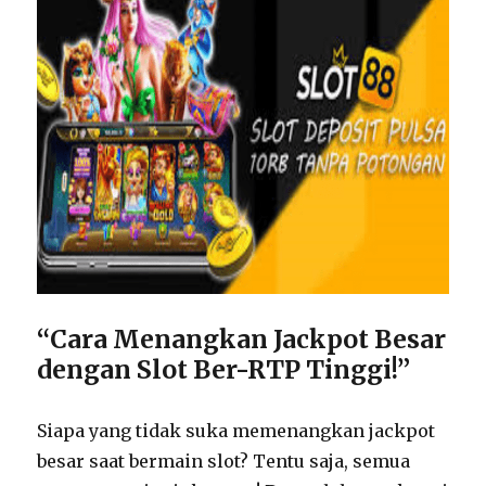
“Cara Menangkan Jackpot Besar
dengan Slot Ber-RTP Tinggi!”
Siapa yang tidak suka memenangkan jackpot
besar saat bermain slot? Tentu saja, semua