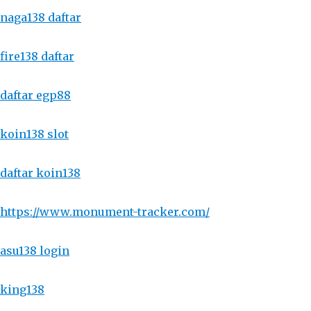
naga138 daftar
fire138 daftar
daftar egp88
koin138 slot
daftar koin138
https://www.monument-tracker.com/
asu138 login
king138