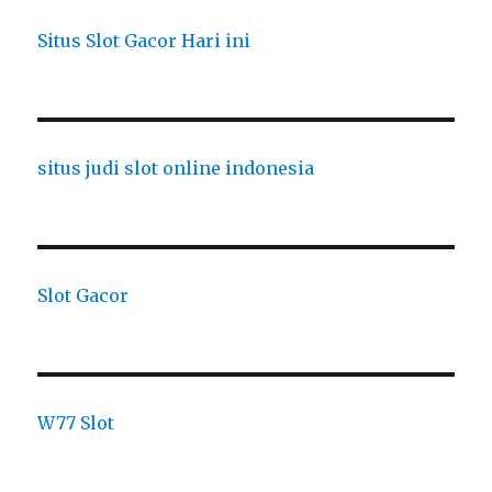
Situs Slot Gacor Hari ini
situs judi slot online indonesia
Slot Gacor
W77 Slot