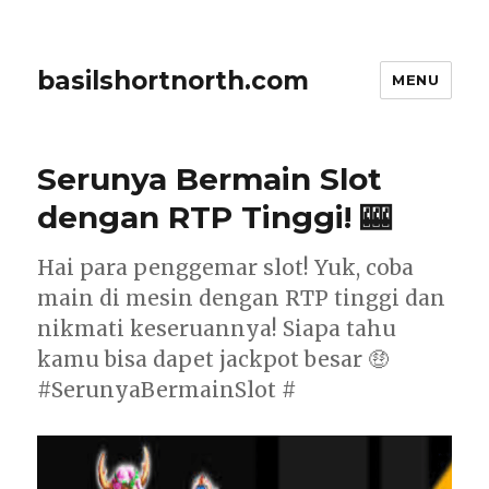
basilshortnorth.com
MENU
Serunya Bermain Slot
dengan RTP Tinggi! 🎰
Hai para penggemar slot! Yuk, coba
main di mesin dengan RTP tinggi dan
nikmati keseruannya! Siapa tahu
kamu bisa dapet jackpot besar 🤑
#SerunyaBermainSlot #