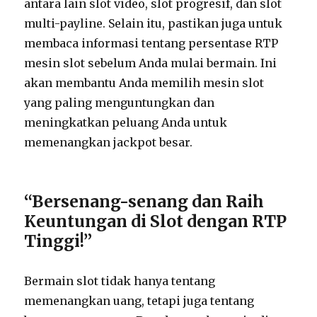
antara lain slot video, slot progresif, dan slot
multi-payline. Selain itu, pastikan juga untuk
membaca informasi tentang persentase RTP
mesin slot sebelum Anda mulai bermain. Ini
akan membantu Anda memilih mesin slot
yang paling menguntungkan dan
meningkatkan peluang Anda untuk
memenangkan jackpot besar.
“Bersenang-senang dan Raih
Keuntungan di Slot dengan RTP
Tinggi!”
Bermain slot tidak hanya tentang
memenangkan uang, tetapi juga tentang