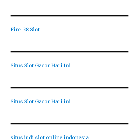
t
o
o
:
s
s
t
Fire138 Slot
:
Situs Slot Gacor Hari Ini
Situs Slot Gacor Hari ini
situs judi slot online indonesia