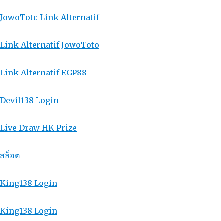
JowoToto Link Alternatif
Link Alternatif JowoToto
Link Alternatif EGP88
Devil138 Login
Live Draw HK Prize
สล็อต
King138 Login
King138 Login