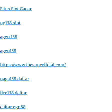
Situs Slot Gacor
pg138 slot
agen 138
agen138
https://www.thesuperficial.com/
naga138 daftar
fire138 daftar
daftar egp88