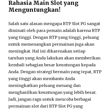
Rahasia Main Slot yang
Menguntungkan!
Salah satu alasan mengapa RTP Slot PG sangat
diminati oleh para pemain adalah karena RTP
yang tinggi. Dengan RTP yang tinggi, peluang
untuk memenangkan permainan juga akan
meningkat. Hal ini dikarenakan setiap
taruhan yang Anda lakukan akan memberikan
kembali sebagian besar keuntungan kepada
Anda. Dengan strategi bermain yang tepat, RTP
yang tinggi akan membantu Anda
meningkatkan peluang menang dan
menghasilkan keuntungan yang lebih besar.
Jadi, jangan ragu untuk mencoba berbagai
permainan slot dari RTP Slot PG yang