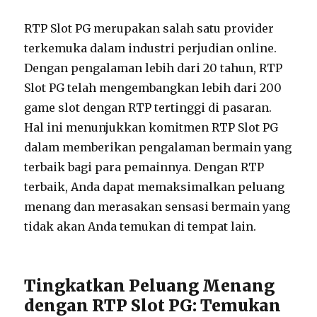
RTP Slot PG merupakan salah satu provider
terkemuka dalam industri perjudian online.
Dengan pengalaman lebih dari 20 tahun, RTP
Slot PG telah mengembangkan lebih dari 200
game slot dengan RTP tertinggi di pasaran.
Hal ini menunjukkan komitmen RTP Slot PG
dalam memberikan pengalaman bermain yang
terbaik bagi para pemainnya. Dengan RTP
terbaik, Anda dapat memaksimalkan peluang
menang dan merasakan sensasi bermain yang
tidak akan Anda temukan di tempat lain.
Tingkatkan Peluang Menang
dengan RTP Slot PG: Temukan