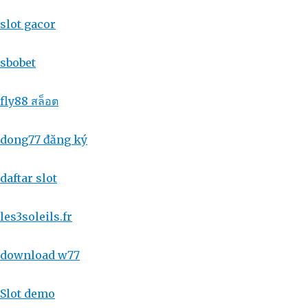
slot gacor
sbobet
fly88 สล็อต
dong77 đăng ký
daftar slot
les3soleils.fr
download w77
Slot demo