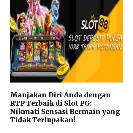
Manjakan Diri Anda dengan
RTP Terbaik di Slot PG:
Nikmati Sensasi Bermain yang
Tidak Terlupakan!