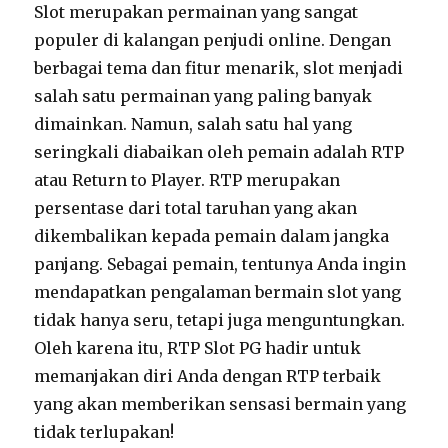
Slot merupakan permainan yang sangat
populer di kalangan penjudi online. Dengan
berbagai tema dan fitur menarik, slot menjadi
salah satu permainan yang paling banyak
dimainkan. Namun, salah satu hal yang
seringkali diabaikan oleh pemain adalah RTP
atau Return to Player. RTP merupakan
persentase dari total taruhan yang akan
dikembalikan kepada pemain dalam jangka
panjang. Sebagai pemain, tentunya Anda ingin
mendapatkan pengalaman bermain slot yang
tidak hanya seru, tetapi juga menguntungkan.
Oleh karena itu, RTP Slot PG hadir untuk
memanjakan diri Anda dengan RTP terbaik
yang akan memberikan sensasi bermain yang
tidak terlupakan!