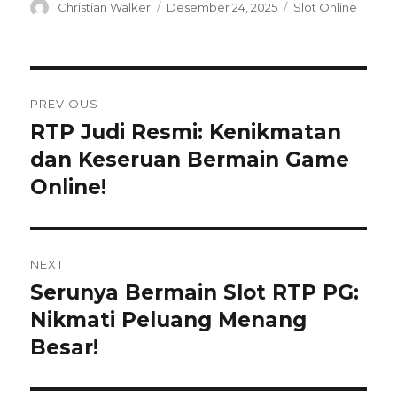
A
P
C
Christian Walker
Desember 24, 2025
Slot Online
u
o
a
t
s
t
h
t
e
o
e
g
N
r
d
o
PREVIOUS
o
r
a
RTP Judi Resmi: Kenikmatan
P
n
i
r
dan Keseruan Bermain Game
e
v
s
e
Online!
i
v
i
g
o
NEXT
a
u
Serunya Bermain Slot RTP PG:
N
s
s
e
Nikmati Peluang Menang
p
x
i
Besar!
o
t
s
p
p